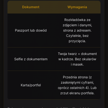
Dokument
Wymagania
Rozkładówka ze
zdjęciem i danymi,
Paszport lub dowód
strona z adresem.
Czytelnie, bez
przycięcia.
Twoja twarz + dokument
Selfie z dokumentem
w kadrze. Bez okularów
i masek.
Przednia strona (z
zasłoniętymi cyframi,
Karta/portfel
oprócz ostatnich 4). Lub
zrzut ekranu portfela.