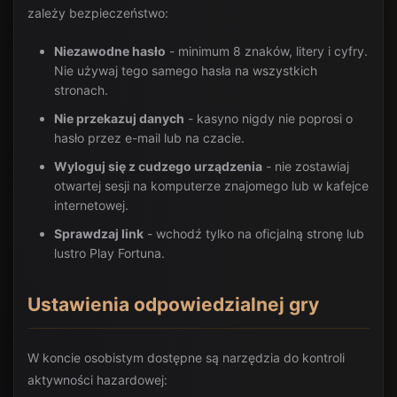
zależy bezpieczeństwo:
Niezawodne hasło
- minimum 8 znaków, litery i cyfry.
Nie używaj tego samego hasła na wszystkich
stronach.
Nie przekazuj danych
- kasyno nigdy nie poprosi o
hasło przez e-mail lub na czacie.
Wyloguj się z cudzego urządzenia
- nie zostawiaj
otwartej sesji na komputerze znajomego lub w kafejce
internetowej.
Sprawdzaj link
- wchodź tylko na oficjalną stronę lub
lustro Play Fortuna.
Ustawienia odpowiedzialnej gry
W koncie osobistym dostępne są narzędzia do kontroli
aktywności hazardowej: