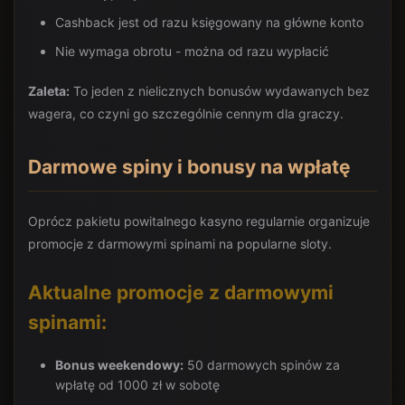
Cashback jest od razu księgowany na główne konto
Nie wymaga obrotu - można od razu wypłacić
Zaleta:
To jeden z nielicznych bonusów wydawanych bez
wagera, co czyni go szczególnie cennym dla graczy.
Darmowe spiny i bonusy na wpłatę
Oprócz pakietu powitalnego kasyno regularnie organizuje
promocje z darmowymi spinami na popularne sloty.
Aktualne promocje z darmowymi
spinami:
Bonus weekendowy:
50 darmowych spinów za
wpłatę od 1000 zł w sobotę