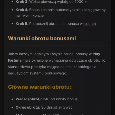
Krok 3:
Wpłać pierwszą wpłatę od 1000 zł
Krok 4:
Bonus zostanie automatycznie zaksięgowany
na Twoim koncie
Krok 5:
Rozpocznij obracanie bonusu w
slotach
Warunki obrotu bonusami
Jak w każdym legalnym kasynie online, bonusy w
Play
Fortuna
mają określone wymagania dotyczące obrotu. To
standardowa praktyka mająca na celu zapobieganie
nadużyciom systemu bonusowego.
Główne warunki obrotu:
Wager (obrót):
x40 od kwoty bonusu
Okres obrotu:
30 dni od aktywacji