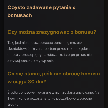
Często zadawane pytania o
bonusach
Czy można zrezygnować z bonusu?
Tak, jeśli nie chcesz obracać bonusem, możesz
skontaktować się z supportem przed rozpoczęciem
obrotu z prośbą o jego anulowanie. Lub po prostu nie
aktywuj bonusu przy wpłacie.
Co się stanie, jeśli nie obrócę bonusu
w ciągu 30 dni?
Środki bonusowe i wygrane z nich zostaną anulowane. Na
Twoim koncie pozostaną tylko początkowo wpłacone
środki.