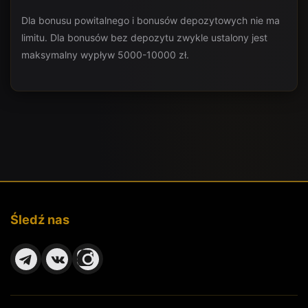
Dla bonusu powitalnego i bonusów depozytowych nie ma
limitu. Dla bonusów bez depozytu zwykle ustalony jest
maksymalny wypływ 5000-10000 zł.
Śledź nas