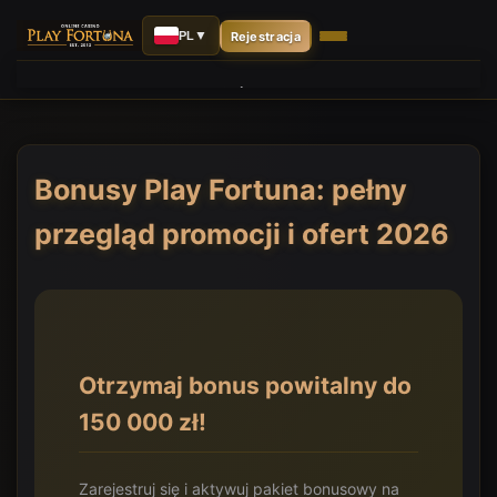
▼
Rejestracja
PL
Główna
Bonusy Play Fortuna
Lustro
Bonusy Play Fortuna: pełny
Wersja mobilna
przegląd promocji i ofert 2026
Graj na pieniądze
Aktualności
Otrzymaj bonus powitalny do
150 000 zł!
Zarejestruj się i aktywuj pakiet bonusowy na