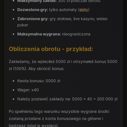
Maksymalny zakład:
300 zł podczas obrotu
Dozwolone gry:
tylko automaty (
sloty
)
Zabronione gry:
gry stołowe, live kasyno, wideo
poker
Maksymalna wygrana:
nieograniczona
Obliczenia obrotu - przykład:
Zakładamy, że wpłaciłeś 5000 zł i otrzymałeś bonus 5000
zł (100%). Aby obrócić bonus:
Kwota bonusu: 5000 zł
Wager: x40
Należy postawić zakłady na: 5000 × 40 = 200 000 zł
Po spełnieniu tego warunku wszystkie wygrane środki
zostaną przelane z konta bonusowego na główne i
będziesz mógł je wypłacić.