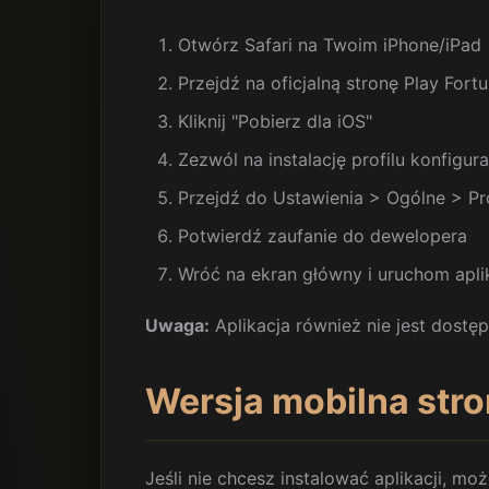
Otwórz Safari na Twoim iPhone/iPad
Przejdź na oficjalną stronę Play Fort
Kliknij "Pobierz dla iOS"
Zezwól na instalację profilu konfigur
Przejdź do Ustawienia > Ogólne > Pro
Potwierdź zaufanie do dewelopera
Wróć na ekran główny i uruchom apli
Uwaga:
Aplikacja również nie jest dost
Wersja mobilna str
Jeśli nie chcesz instalować aplikacji, m