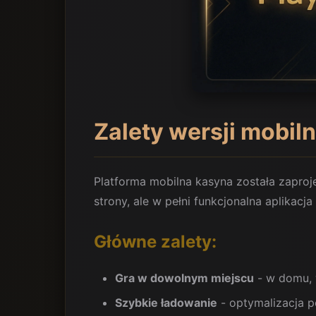
Zalety wersji mobiln
Platforma mobilna kasyna została zaproj
strony, ale w pełni funkcjonalna aplikac
Główne zalety:
Gra w dowolnym miejscu
- w domu, 
Szybkie ładowanie
- optymalizacja p