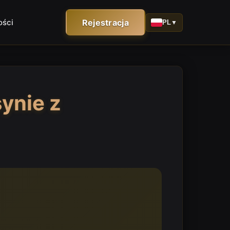
ości
Rejestracja
PL
▼
synie z