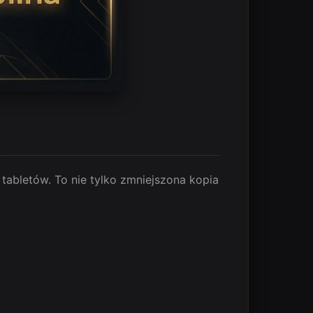
abletów. To nie tylko zmniejszona kopia