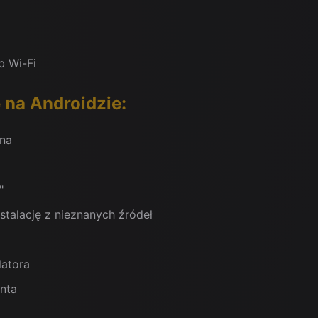
b Wi-Fi
 na Androidzie:
una
"
stalację z nieznanych źródeł
latora
onta