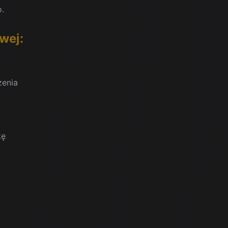
o.
wej:
zenia
kę