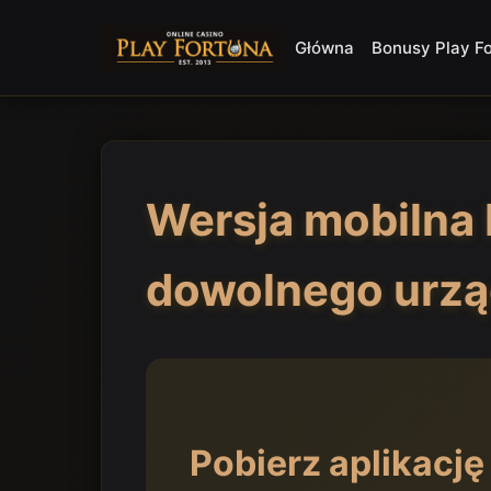
Główna
Bonusy Play F
Wersja mobilna P
dowolnego urzą
Pobierz aplikację