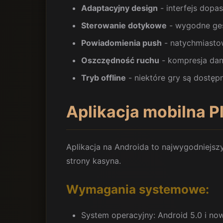
Adaptacyjny design
- interfejs dopa
Sterowanie dotykowe
- wygodne ges
Powiadomienia push
- natychmiasto
Oszczędność ruchu
- kompresja dan
Tryb offline
- niektóre gry są dostęp
Aplikacja mobilna P
Aplikacja na Androida to najwygodniejsz
strony kasyna.
Wymagania systemowe:
System operacyjny: Android 5.0 i no