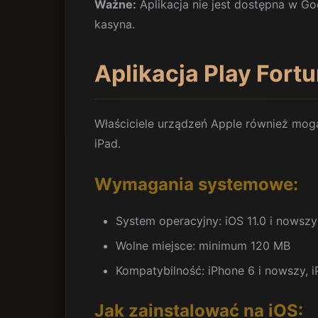
Ważne:
Aplikacja nie jest dostępna w Go
kasyna.
Aplikacja Play Fortu
Właściciele urządzeń Apple również mogą
iPad.
Wymagania systemowe:
System operacyjny: iOS 11.0 i nowszy
Wolne miejsce: minimum 120 MB
Kompatybilność: iPhone 6 i nowszy, i
Jak zainstalować na iOS: