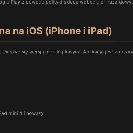
ogle Play z powodu polityki sklepu wobec gier hazardowych.
na na iOS (iPhone i iPad)
 cieszyć się wersją mobilną kasyna. Aplikacja jest zoptym
Pad mini 4 i nowszy