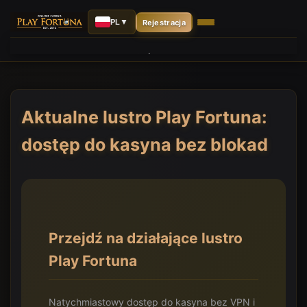
▼
Rejestracja
PL
Główna
Bonusy Play Fortuna
Lustro
Aktualne lustro Play Fortuna:
Wersja mobilna
dostęp do kasyna bez blokad
Graj na pieniądze
Aktualności
Przejdź na działające lustro
Play Fortuna
Natychmiastowy dostęp do kasyna bez VPN i