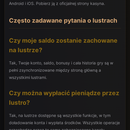
Android i iOS. Pobierz ją z oficjalnej strony kasyna.
Często zadawane pytania o lustrach
Czy moje saldo zostanie zachowane
na lustrze?
Tak, Twoje konto, saldo, bonusy i cała historia gry są w
pełni zsynchronizowane między stroną główną a
wszystkimi lustrami.
Czy można wypłacić pieniądze przez
lustro?
Tak, na lustrze dostępne są wszystkie funkcje, w tym
doładowanie konta i wypłata środków. Wszystkie operacje
przechodzą przez te same zabezpieczone kanały.