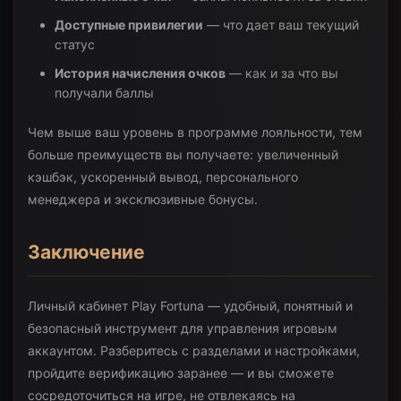
Доступные привилегии
— что дает ваш текущий
статус
История начисления очков
— как и за что вы
получали баллы
Чем выше ваш уровень в программе лояльности, тем
больше преимуществ вы получаете: увеличенный
кэшбэк, ускоренный вывод, персонального
менеджера и эксклюзивные бонусы.
Заключение
Личный кабинет Play Fortuna — удобный, понятный и
безопасный инструмент для управления игровым
аккаунтом. Разберитесь с разделами и настройками,
пройдите верификацию заранее — и вы сможете
сосредоточиться на игре, не отвлекаясь на