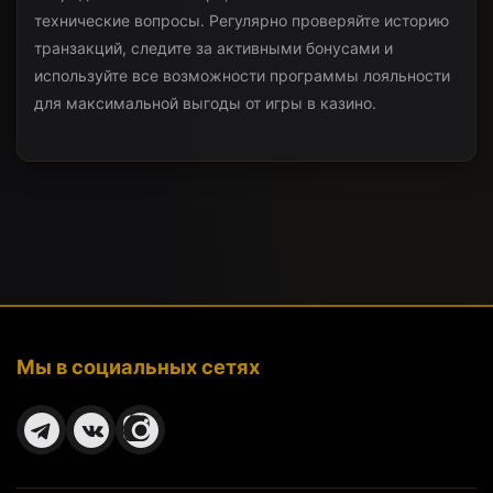
технические вопросы. Регулярно проверяйте историю
транзакций, следите за активными бонусами и
используйте все возможности программы лояльности
для максимальной выгоды от игры в казино.
Мы в социальных сетях