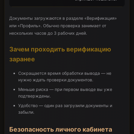
Документы загружаются в разделе «Верификация»
или «Профиль». Обычно проверка занимает от
нескольких часов до 3 рабочих дней.
Зачем проходить верификацию
заранее
Сокращается время обработки вывода — не
нужно ждать проверки документов.
Меньше риска — при первом выводе вы уже
подтверждены.
Удобство — один раз загрузили документы и
забыли.
Безопасность личного кабинета