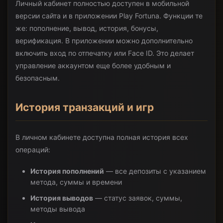
Личный кабинет полностью доступен в мобильной
версии сайта и в приложении Play Fortuna. Функции те
же: пополнение, вывод, история, бонусы,
верификация. В приложении можно дополнительно
включить вход по отпечатку или Face ID. Это делает
управление аккаунтом еще более удобным и
безопасным.
История транзакций и игр
В личном кабинете доступна полная история всех
операций:
История пополнений
— все депозиты с указанием
метода, суммы и времени
История выводов
— статус заявок, суммы,
методы вывода