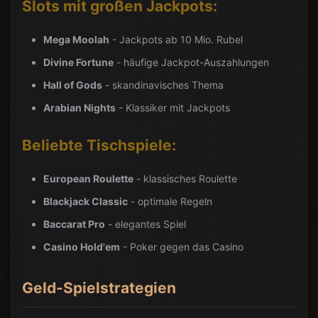
Slots mit großen Jackpots:
Mega Moolah
- Jackpots ab 10 Mio. Rubel
Divine Fortune
- häufige Jackpot-Auszahlungen
Hall of Gods
- skandinavisches Thema
Arabian Nights
- Klassiker mit Jackpots
Beliebte Tischspiele:
European Roulette
- klassisches Roulette
Blackjack Classic
- optimale Regeln
Baccarat Pro
- elegantes Spiel
Casino Hold'em
- Poker gegen das Casino
Geld-Spielstrategien