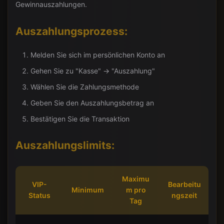
Gewinnauszahlungen.
Auszahlungsprozess:
Melden Sie sich im persönlichen Konto an
Gehen Sie zu "Kasse" → "Auszahlung"
Wählen Sie die Zahlungsmethode
Geben Sie den Auszahlungsbetrag an
Bestätigen Sie die Transaktion
Auszahlungslimits:
Maximu
VIP-
Bearbeitu
Minimum
m pro
Status
ngszeit
Tag