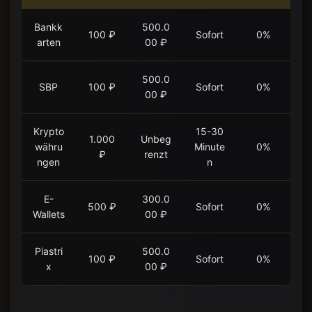
Bankk
500.0
100 ₽
Sofort
0%
arten
00 ₽
500.0
SBP
100 ₽
Sofort
0%
00 ₽
Krypto
15-30
1.000
Unbeg
währu
Minute
0%
₽
renzt
ngen
n
E-
300.0
500 ₽
Sofort
0%
Wallets
00 ₽
Piastri
500.0
100 ₽
Sofort
0%
x
00 ₽