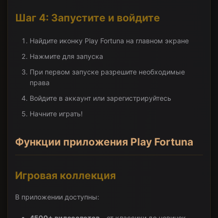
Шаг 4: Запустите и войдите
Найдите иконку Play Fortuna на главном экране
Нажмите для запуска
При первом запуске разрешите необходимые
права
Войдите в аккаунт или зарегистрируйтесь
Начните играть!
Функции приложения Play Fortuna
Игровая коллекция
В приложении доступны:
4500+ видеослотов
- от классики до новинок