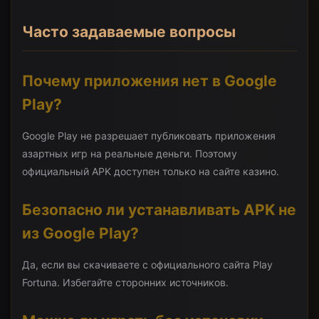
Часто задаваемые вопросы
Почему приложения нет в Google
Play?
Google Play не разрешает публиковать приложения
азартных игр на реальные деньги. Поэтому
официальный APK доступен только на сайте казино.
Безопасно ли устанавливать APK не
из Google Play?
Да, если вы скачиваете с официального сайта Play
Fortuna. Избегайте сторонних источников.