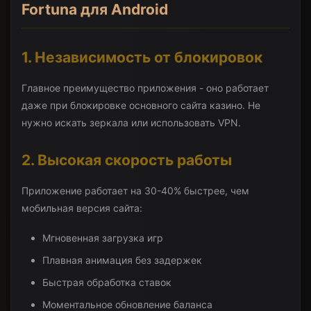
Fortuna для Android
1. Независимость от блокировок
Главное преимущество приложения - оно работает
даже при блокировке основного сайта казино. Не
нужно искать зеркала или использовать VPN.
2. Высокая скорость работы
Приложение работает на 30-40% быстрее, чем
мобильная версия сайта:
Мгновенная загрузка игр
Плавная анимация без задержек
Быстрая обработка ставок
Моментальное обновление баланса