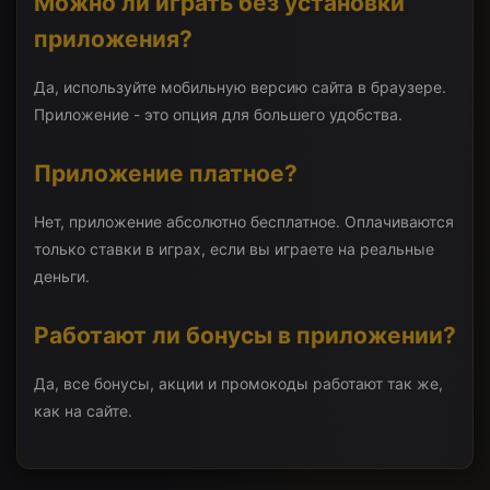
Можно ли играть без установки
приложения?
Да, используйте мобильную версию сайта в браузере.
Приложение - это опция для большего удобства.
Приложение платное?
Нет, приложение абсолютно бесплатное. Оплачиваются
только ставки в играх, если вы играете на реальные
деньги.
Работают ли бонусы в приложении?
Да, все бонусы, акции и промокоды работают так же,
как на сайте.