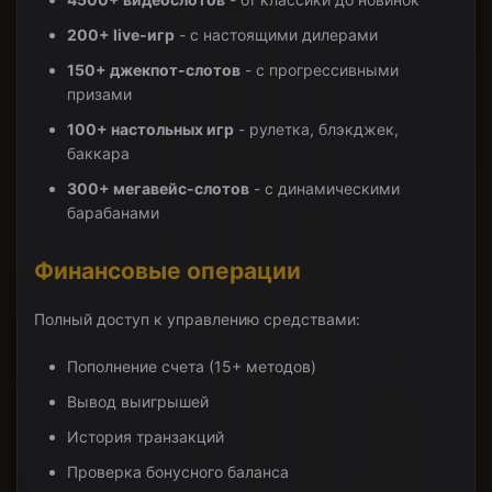
200+ live-игр
- с настоящими дилерами
150+ джекпот-слотов
- с прогрессивными
призами
100+ настольных игр
- рулетка, блэкджек,
баккара
300+ мегавейс-слотов
- с динамическими
барабанами
Финансовые операции
Полный доступ к управлению средствами:
Пополнение счета (15+ методов)
Вывод выигрышей
История транзакций
Проверка бонусного баланса