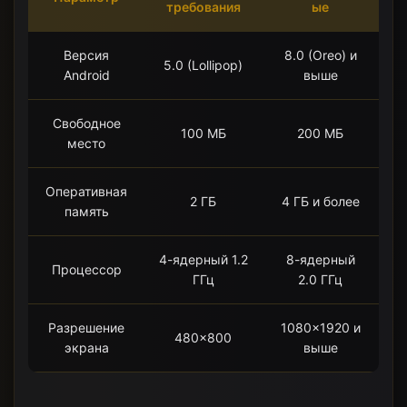
требования
ые
Версия
8.0 (Oreo) и
5.0 (Lollipop)
Android
выше
Свободное
100 МБ
200 МБ
место
Оперативная
2 ГБ
4 ГБ и более
память
4-ядерный 1.2
8-ядерный
Процессор
ГГц
2.0 ГГц
Разрешение
1080x1920 и
480x800
экрана
выше