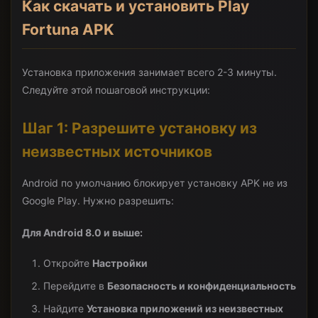
Как скачать и установить Play
Fortuna APK
Установка приложения занимает всего 2-3 минуты.
Следуйте этой пошаговой инструкции:
Шаг 1: Разрешите установку из
неизвестных источников
Android по умолчанию блокирует установку APK не из
Google Play. Нужно разрешить:
Для Android 8.0 и выше:
Откройте
Настройки
Перейдите в
Безопасность и конфиденциальность
Найдите
Установка приложений из неизвестных